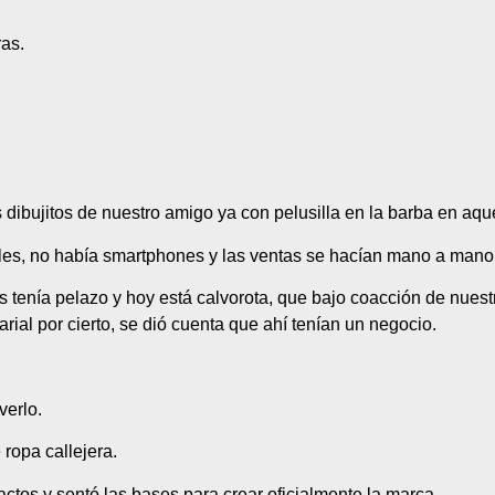
as.
 dibujitos de nuestro amigo ya con pelusilla en la barba en aqu
les, no había smartphones y las ventas se hacían mano a mano 
 tenía pelazo y hoy está calvorota, que bajo coacción de nues
rial por cierto, se dió cuenta que ahí tenían un negocio.
verlo.
ropa callejera.
ctos y sentó las bases para crear oficialmente la marca.