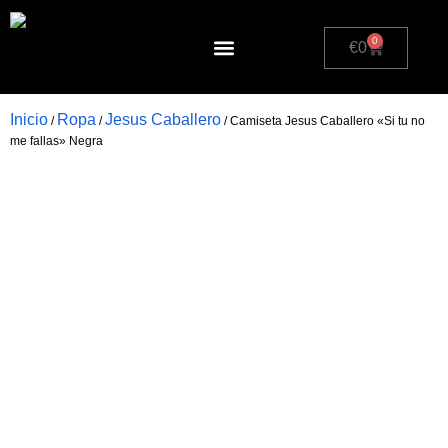
0
€
0
Política de cookies (UE)
Inicio
Ropa
Jesus Caballero
/
/
/ Camiseta Jesus Caballero «Si tu no
me fallas» Negra