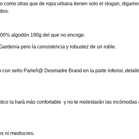
no como otras que de ropa urbana tienen solo el slogan, digam
dos.
100% algodón 190g del que no encoge.
ardenia pero la consistencia y robustez de un roble.
ho con sello Parleñ@ Desmadre Brand en la parte inferior, det
ístico la hará más confortable y no te molestarán las incómodas 
es ni mediocres.