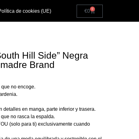
0
Política de cookies (UE)
€
0
outh Hill Side” Negra
madre Brand
 que no encoge.
ardenia.
etalles en manga, parte inferior y trasera.
a que no rasca la espalda.
 (solo para ti) exclusivamente cuando
a de una moda equilibrada y sostenible con el