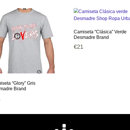
Camiseta “Clásica” Verde
Desmadre Brand
€
21
seta “Glory” Gris
madre Brand
1