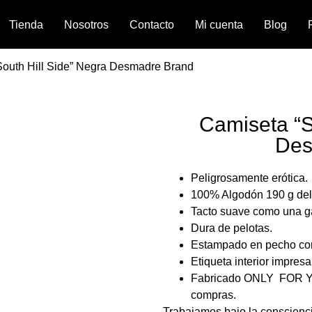
Tienda
Nosotros
Contacto
Mi cuenta
Blog
South Hill Side” Negra Desmadre Brand
Camiseta “S
Des
Peligrosamente erótica.
100% Algodón 190 g del
Tacto suave como una g
Dura de pelotas.
Estampado en pecho con d
Etiqueta interior impres
Fabricado ONLY FOR YOU
compras.
Trabajamos bajo la conscienci