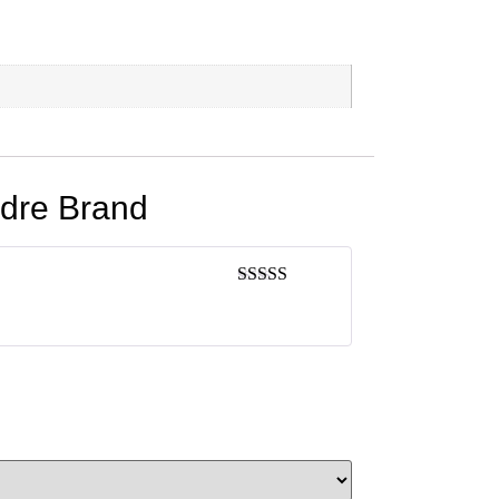
adre Brand
Valorado con
5
de 5