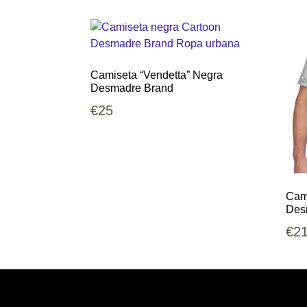
Camiseta “Vendetta” Negra
Desmadre Brand
€
25
Cami
Des
€
2