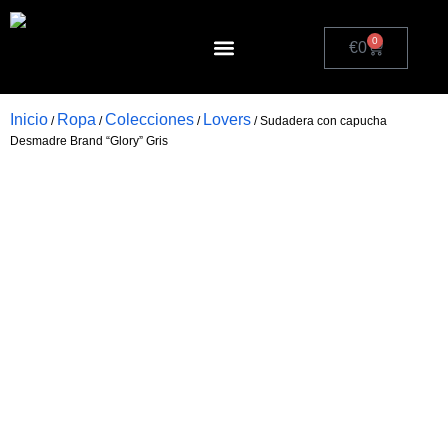
0
€
0
Política de cookies (UE)
Inicio
Ropa
Colecciones
Lovers
/
/
/
/ Sudadera con capucha
Desmadre Brand “Glory” Gris