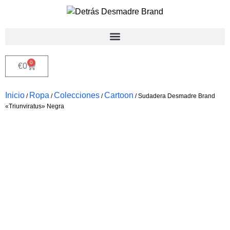
0
€
0
Inicio
Ropa
Colecciones
Cartoon
/
/
/
/ Sudadera Desmadre Brand
«Triunviratus» Negra